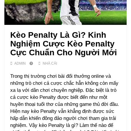
Kèo Penalty Là Gì? Kinh
Nghiệm Cược Kèo Penalty
Cực Chuẩn Cho Người Mới
ADMIN
NHÀ CÁI
Trong thị trường chơi bài đổi thưởng online và
những trò chơi cá cược chắc hẳn không còn mấy
xa lạ với dân chơi chuyên nghiệp. Đặc biệt là trò
cá cược kèo Penalty được biết đến như một
huyền thoại tuổi thơ của những game thủ đời đầu.
Hiện nay kèo Penalty vẫn khẳng định được sức
hấp dẫn khiến đông đảo người chơi tham gia trải
nghiệm. Vậy kèo Penalty là gì? Làm thế nào để