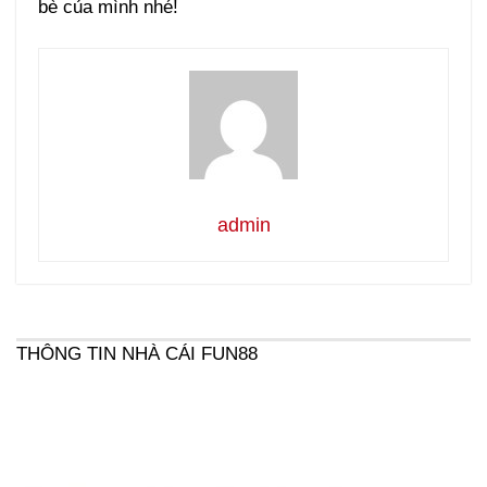
bè của mình nhé!
admin
THÔNG TIN NHÀ CÁI FUN88