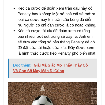
Kèo cá cược để đoán xem trận đấu này có
Penalty hay không: Một số nhà cái sẽ mở ra
loại cá cược này khi trận cầu bóng đá diễn
ra. Người có chỉ cần cược là có hoặc không.
Kèo cá cược tài xỉu để đoán xem có tổng
bao nhiêu lượt sút trúng sẽ xảy ra: Anh em
sẽ dựa vào tổng số bàn thắng Penalty để có
để đặt cửa tài hoặc cửa xỉu. Đây được xem
là hình thức cược kèo Penalty phổ biến nhất.
Đọc thêm:
Giải Mã Giấc Mơ Thấy Thầy Cô
Và Con Số May Mắn Đi Cùng