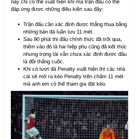
này chỉ có thể xuất hiện khi mà trận đấu có thể
đáp ứng được những điều kiện sau đây:
Trận đấu cần xác định được thắng thua bằng
những bàn đá luân lưu 11 mét.
Sau 90 phút thi đấu chính thức đã trôi qua,
thêm vào đó là hai hiệp phụ cũng đã kết thúc
nhưng trọng tài vẫn chưa xác định được đâu
là đội thắng cuộc.
Khi có lượt đá Penalty xuất hiện thì các nhà
cái sẽ mở ra kèo Penalty trên chấm 11 mét
mà anh em có thể tham gia đặt kèo.