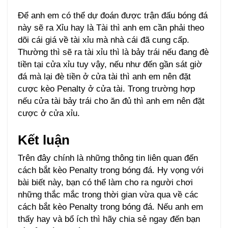
Để anh em có thể dự đoán được trận đấu bóng đá
này sẽ ra Xỉu hay là Tài thì anh em cần phải theo
dõi cái giá về tài xỉu mà nhà cái đã cung cấp.
Thường thì sẽ ra tài xỉu thì là bảy trái nếu đang đè
tiền tại cửa xỉu tuy vậy, nếu như đến gần sát giờ
đá mà lại đè tiền ở cửa tài thì anh em nên đặt
cược kèo Penalty ở cửa tài. Trong trường hợp
nếu cửa tài bảy trái cho ăn đủ thì anh em nên đặt
cược ở cửa xỉu.
Kết luận
Trên đây chính là những thông tin liên quan đến
cách bắt kèo Penalty trong bóng đá. Hy vọng với
bài biết này, bạn có thể làm cho ra người chơi
những thắc mắc trong thời gian vừa qua về các
cách bắt kèo Penalty trong bóng đá. Nếu anh em
thấy hay và bổ ích thì hãy chia sẻ ngay đến bạn