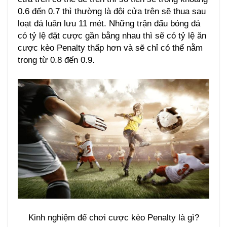
0.6 đến 0.7 thì thường là đội cửa trên sẽ thua sau
loạt đá luân lưu 11 mét. Những trận đấu bóng đá
có tỷ lệ đặt cược gần bằng nhau thì sẽ có tỷ lệ ăn
cược kèo Penalty thấp hơn và sẽ chỉ có thể nằm
trong từ 0.8 đến 0.9.
Kinh nghiệm để chơi cược kèo Penalty là gì?