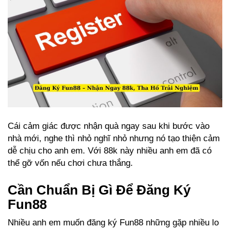
Cái cảm giác được nhận quà ngay sau khi bước vào
nhà mới, nghe thì nhỏ nghĩ nhỏ nhưng nó tạo thiện cảm
dễ chịu cho anh em. Với 88k này nhiều anh em đã có
thể gỡ vốn nếu chơi chưa thắng.
Cần Chuẩn Bị Gì Để Đăng Ký
Fun88
Nhiều anh em muốn đăng ký Fun88 những gặp nhiều lo