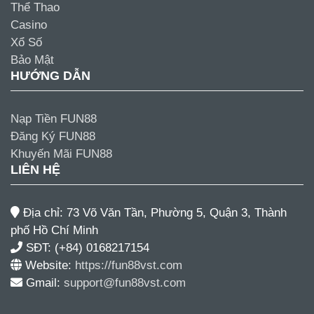
Thể Thao
Casino
Xổ Số
Bảo Mật
HƯỚNG DẪN
Nạp Tiền FUN88
Đăng Ký FUN88
Khuyến Mãi FUN88
LIÊN HỆ
Địa chỉ: 73 Võ Văn Tần, Phường 5, Quận 3, Thành
phố Hồ Chí Minh
SĐT: (+84) 0168217154
Website:
https://fun88vst.com
Gmail:
support@fun88vst.com