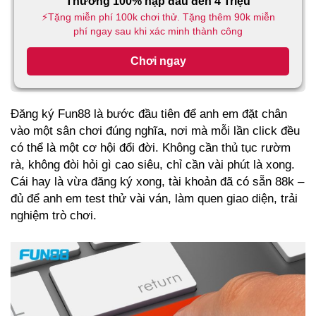
Thưởng 100% nạp đầu đến 4 Triệu
⚡️Tặng miễn phí 100k chơi thử. Tặng thêm 90k miễn
phí ngay sau khi xác minh thành công
Chơi ngay
Đăng ký Fun88 là bước đầu tiên để anh em đặt chân
vào một sân chơi đúng nghĩa, nơi mà mỗi lần click đều
có thể là một cơ hội đổi đời. Không cần thủ tục rườm
rà, không đòi hỏi gì cao siêu, chỉ cần vài phút là xong.
Cái hay là vừa đăng ký xong, tài khoản đã có sẵn 88k –
đủ để anh em test thử vài ván, làm quen giao diện, trải
nghiệm trò chơi.