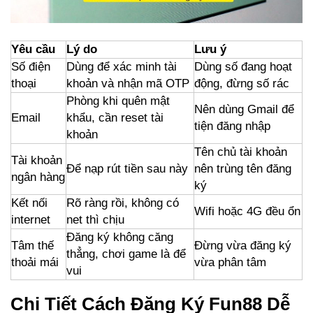
Yêu cầu
Lý do
Lưu ý
Số điện
Dùng để xác minh tài
Dùng số đang hoạt
thoại
khoản và nhận mã OTP
động, đừng số rác
Phòng khi quên mật
Nên dùng Gmail để
Email
khẩu, cần reset tài
tiện đăng nhập
khoản
Tên chủ tài khoản
Tài khoản
Để nạp rút tiền sau này
nên trùng tên đăng
ngân hàng
ký
Kết nối
Rõ ràng rồi, không có
Wifi hoặc 4G đều ổn
internet
net thì chịu
Đăng ký không căng
Tâm thế
Đừng vừa đăng ký
thẳng, chơi game là để
thoải mái
vừa phân tâm
vui
Chi Tiết Cách Đăng Ký Fun88 Dễ