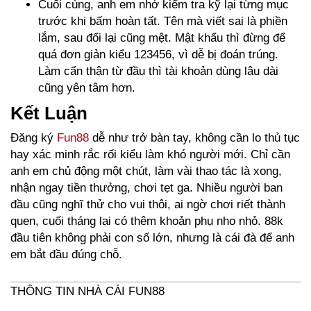
Cuối cùng, anh em nhớ kiểm tra kỹ lại từng mục
trước khi bấm hoàn tất. Tên mà viết sai là phiền
lắm, sau đổi lại cũng mệt. Mật khẩu thì đừng để
quá đơn giản kiểu 123456, vì dễ bị đoán trúng.
Làm cẩn thận từ đầu thì tài khoản dùng lâu dài
cũng yên tâm hơn.
Kết Luận
Đăng ký
Fun88
dễ như trở bàn tay, không cần lo thủ tục
hay xác minh rắc rối kiểu làm khó người mới. Chỉ cần
anh em chủ động một chút, làm vài thao tác là xong,
nhận ngay tiền thưởng, chơi tẹt ga. Nhiều người ban
đầu cũng nghĩ thử cho vui thôi, ai ngờ chơi riết thành
quen, cuối tháng lại có thêm khoản phụ nho nhỏ.
88k
đầu tiên không phải con số lớn, nhưng là cái đà để anh
em bắt đầu đúng chỗ.
THÔNG TIN NHÀ CÁI FUN88