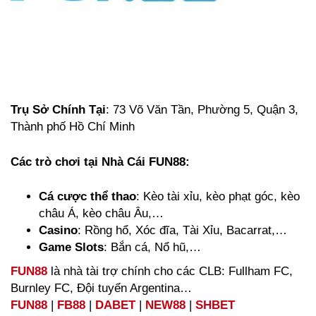
Trụ Sở Chính Tại
: 73 Võ Văn Tần, Phường 5, Quận 3,
Thành phố Hồ Chí Minh
Các trò chơi tại Nhà Cái FUN88:
Cá cược thể thao
: Kèo tài xỉu, kèo phạt góc, kèo
châu Á, kèo châu Âu,…
Casino
: Rồng hổ, Xóc đĩa, Tài Xỉu, Bacarrat,…
Game Slots
: Bắn cá, Nổ hũ,…
FUN88
là nhà tài trợ chính cho các CLB: Fullham FC,
Burnley FC, Đội tuyển Argentina…
FUN88
|
FB88
|
DABET
|
NEW88
|
SHBET