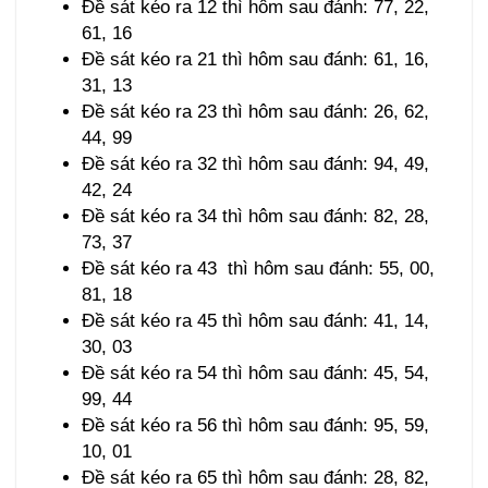
Đề sát kéo ra 12 thì hôm sau đánh: 77, 22,
61, 16
Đề sát kéo ra 21 thì hôm sau đánh: 61, 16,
31, 13
Đề sát kéo ra 23 thì hôm sau đánh: 26, 62,
44, 99
Đề sát kéo ra 32 thì hôm sau đánh: 94, 49,
42, 24
Đề sát kéo ra 34 thì hôm sau đánh: 82, 28,
73, 37
Đề sát kéo ra 43 thì hôm sau đánh: 55, 00,
81, 18
Đề sát kéo ra 45 thì hôm sau đánh: 41, 14,
30, 03
Đề sát kéo ra 54 thì hôm sau đánh: 45, 54,
99, 44
Đề sát kéo ra 56 thì hôm sau đánh: 95, 59,
10, 01
Đề sát kéo ra 65 thì hôm sau đánh: 28, 82,