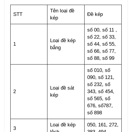
Tên loại đề
STT
Đề kép
kép
số 00, số 11 ,
số 22, số 33,
Loại đề kép
1
số 44, số 55,
bắng
số 66, số 77,
số 88, số 99
số 010, số
090, số 121,
số 232, số
Loại đề sát
2
343, số 454,
kép
số 565, số
676, số787,
số 898
Loại đề kép
050, 161, 272,
3
lệch
383, 494