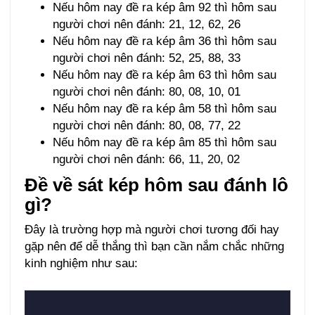
Nếu hôm nay đề ra kép âm 92 thì hôm sau
người chơi nên đánh: 21, 12, 62, 26
Nếu hôm nay đề ra kép âm 36 thì hôm sau
người chơi nên đánh: 52, 25, 88, 33
Nếu hôm nay đề ra kép âm 63 thì hôm sau
người chơi nên đánh: 80, 08, 10, 01
Nếu hôm nay đề ra kép âm 58 thì hôm sau
người chơi nên đánh: 80, 08, 77, 22
Nếu hôm nay đề ra kép âm 85 thì hôm sau
người chơi nên đánh: 66, 11, 20, 02
Đề về sát kép hôm sau đánh lô
gì?
Đây là trường hợp mà người chơi tương đối hay
gặp nên để dễ thắng thì bạn cần nắm chắc những
kinh nghiệm như sau: