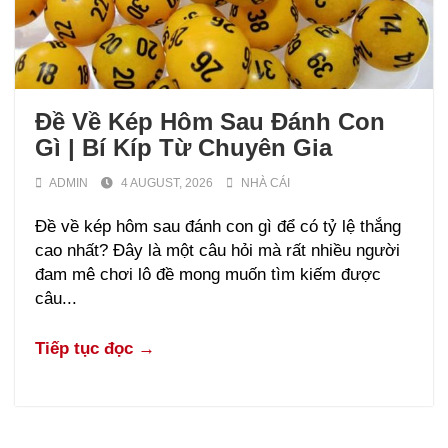
Đề Về Kép Hôm Sau Đánh Con
Gì | Bí Kíp Từ Chuyên Gia
ADMIN
4 AUGUST, 2026
NHÀ CÁI
Đề về kép hôm sau đánh con gì để có tỷ lệ thắng
cao nhất? Đây là một câu hỏi mà rất nhiều người
đam mê chơi lô đề mong muốn tìm kiếm được
câu...
Tiếp tục đọc →