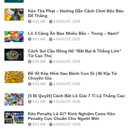
Kèo Thẻ Phạt – Hướng Dẫn Cách Chơi Độc Đáo
Dễ Thắng
9:01 AM
4 AUGUST, 2026
Lô 3 Càng Ăn Bao Nhiêu Bắc – Trung – Nam?
9:01 AM
4 AUGUST, 2026
Cách Soi Cầu Rồng Hổ “Bất Bại & Thắng Lớn”
Từ Cao Thủ
9:01 AM
4 AUGUST, 2026
Đề Về Kép Hôm Sau Đánh Con Gì | Bí Kíp Từ
Chuyên Gia
9:01 AM
4 AUGUST, 2026
[5 Bí Quyết] Cách Bắt Lô Giải 7 Tỉ Lệ Thắng Cao
9:01 AM
4 AUGUST, 2026
Kèo Penalty Là Gì? Kinh Nghiệm Cược Kèo
Penalty Cực Chuẩn Cho Người Mới
9:01 AM
4 AUGUST, 2026