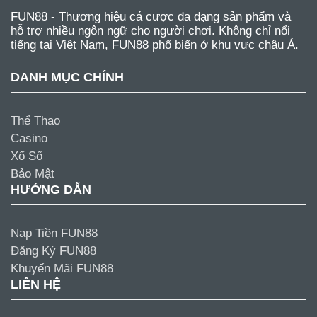
FUN88 - Thương hiệu cá cược đa dạng sản phẩm và
hỗ trợ nhiều ngôn ngữ cho người chơi. Không chỉ nổi
tiếng tại Việt Nam, FUN88 phổ biến ở khu vực châu Á.
DANH MỤC CHÍNH
Thể Thao
Casino
Xổ Số
Bảo Mật
HƯỚNG DẪN
Nạp Tiền FUN88
Đăng Ký FUN88
Khuyến Mãi FUN88
LIÊN HỆ