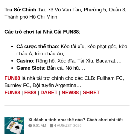
Trụ Sở Chính Tại
: 73 Võ Văn Tần, Phường 5, Quận 3,
Thành phố Hồ Chí Minh
Các trò chơi tại Nhà Cái FUN88:
Cá cược thể thao
: Kèo tài xỉu, kèo phạt góc, kèo
châu Á, kèo châu Âu,…
Casino
: Rồng hổ, Xóc đĩa, Tài Xỉu, Bacarrat,…
Game Slots
: Bắn cá, Nổ hũ,…
FUN88
là nhà tài trợ chính cho các CLB: Fullham FC,
Burnley FC, Đội tuyển Argentina…
FUN88
|
FB88
|
DABET
|
NEW88
|
SHBET
Xì dách a tính như thế nào? Cách chơi chi tiết
9:01 AM
4 AUGUST, 2026