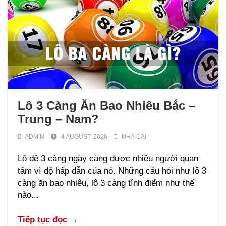
Lô 3 Càng Ăn Bao Nhiêu Bắc –
Trung – Nam?
ADMIN
4 AUGUST, 2026
NHÀ CÁI
Lô đề 3 càng ngày càng được nhiều người quan
tâm vì độ hấp dẫn của nó. Những câu hỏi như lô 3
càng ăn bao nhiêu, lô 3 càng tính điểm như thế
nào...
Tiếp tục đọc →