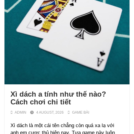
Xì dách a tính như thế nào?
Cách chơi chi tiết
ADMIN
4 AUGUST, 2026
GAME BÀI
Xì dách là một cái tên chẳng còn quá xa lạ với
anh em cược thủ hiện nay. Tựa game này luôn