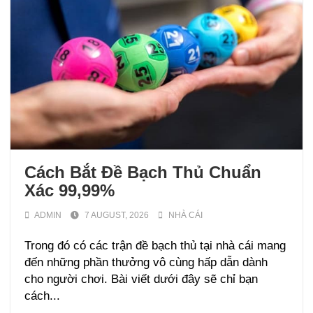
Cách Bắt Đề Bạch Thủ Chuẩn
Xác 99,99%
ADMIN
7 AUGUST, 2026
NHÀ CÁI
Trong đó có các trận đề bạch thủ tại nhà cái mang
đến những phần thưởng vô cùng hấp dẫn dành
cho người chơi. Bài viết dưới đây sẽ chỉ bạn
cách...