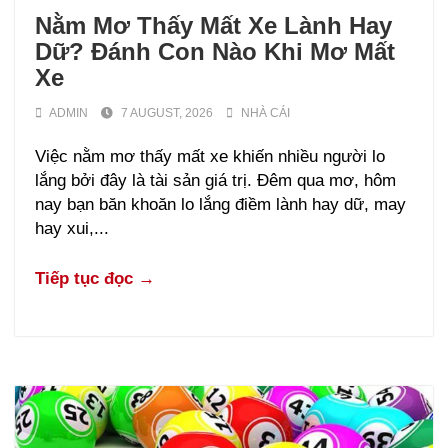
Nằm Mơ Thấy Mất Xe Lành Hay
Dữ? Đánh Con Nào Khi Mơ Mất
Xe
ADMIN
7 AUGUST, 2026
NHÀ CÁI
Việc nằm mơ thấy mất xe khiến nhiều người lo
lắng bởi đây là tài sản giá trị. Đêm qua mơ, hôm
nay bạn băn khoăn lo lắng điềm lành hay dữ, may
hay xui,...
Tiếp tục đọc →