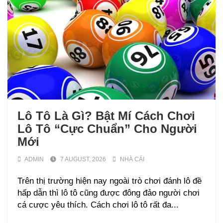
Lô Tô Là Gì? Bật Mí Cách Chơi
Lô Tô “Cực Chuẩn” Cho Người
Mới
ADMIN
7 AUGUST, 2026
NHÀ CÁI
Trên thị trường hiện nay ngoài trò chơi đánh lô đề
hấp dẫn thì lô tô cũng được đông đảo người chơi
cá cược yêu thích. Cách chơi lô tô rất đa...