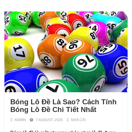
Bóng Lô Đề Là Sao? Cách Tính
Bóng Lô Đề Chi Tiết Nhất
ADMIN
7 AUGUST, 2026
NHÀ CÁI