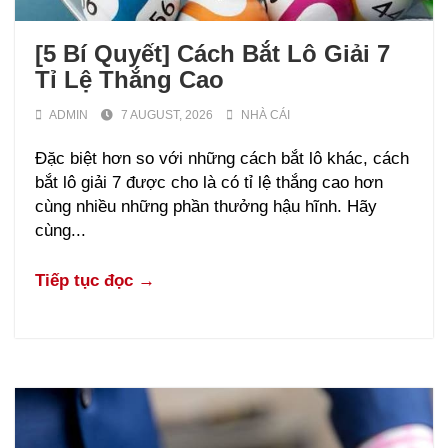
[5 Bí Quyết] Cách Bắt Lô Giải 7
Tỉ Lệ Thắng Cao
ADMIN
7 AUGUST, 2026
NHÀ CÁI
Đặc biệt hơn so với những cách bắt lô khác, cách
bắt lô giải 7 được cho là có tỉ lệ thắng cao hơn
cùng nhiều những phần thưởng hậu hĩnh. Hãy
cùng...
Tiếp tục đọc →