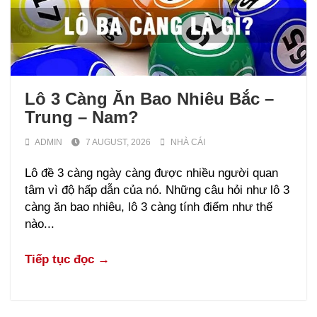
Lô 3 Càng Ăn Bao Nhiêu Bắc –
Trung – Nam?
ADMIN
7 AUGUST, 2026
NHÀ CÁI
Lô đề 3 càng ngày càng được nhiều người quan
tâm vì độ hấp dẫn của nó. Những câu hỏi như lô 3
càng ăn bao nhiêu, lô 3 càng tính điểm như thế
nào...
Tiếp tục đọc →