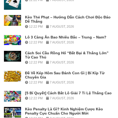
12:22 PM
7 AUGUST, 2026
Kèo Thẻ Phạt – Hướng Dẫn Cách Chơi Độc Đáo
Dễ Thắng
12:22 PM
7 AUGUST, 2026
Lô 3 Càng Ăn Bao Nhiêu Bắc – Trung – Nam?
12:22 PM
7 AUGUST, 2026
Cách Soi Cầu Rồng Hổ “Bất Bại & Thắng Lớn”
Từ Cao Thủ
12:22 PM
7 AUGUST, 2026
Đề Về Kép Hôm Sau Đánh Con Gì | Bí Kíp Từ
Chuyên Gia
12:22 PM
7 AUGUST, 2026
[5 Bí Quyết] Cách Bắt Lô Giải 7 Tỉ Lệ Thắng Cao
12:22 PM
7 AUGUST, 2026
Kèo Penalty Là Gì? Kinh Nghiệm Cược Kèo
Penalty Cực Chuẩn Cho Người Mới