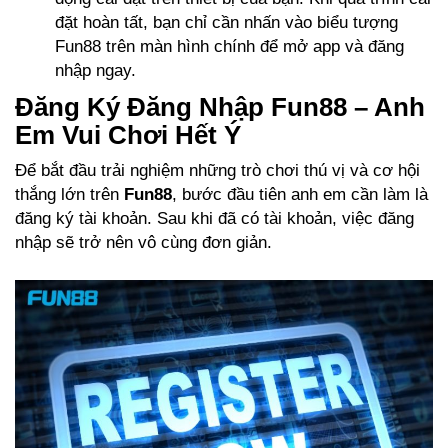
đặt hoàn tất, bạn chỉ cần nhấn vào biểu tượng
Fun88 trên màn hình chính để mở app và đăng
nhập ngay.
Đăng Ký Đăng Nhập Fun88 – Anh
Em Vui Chơi Hết Ý
Để bắt đầu trải nghiệm những trò chơi thú vị và cơ hội
thắng lớn trên
Fun88
, bước đầu tiên anh em cần làm là
đăng ký tài khoản. Sau khi đã có tài khoản, việc đăng
nhập sẽ trở nên vô cùng đơn giản.