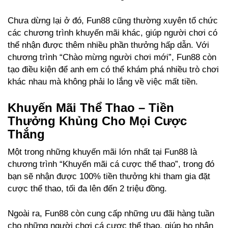
Chưa dừng lại ở đó, Fun88 cũng thường xuyên tổ chức
các chương trình khuyến mãi khác, giúp người chơi có
thể nhận được thêm nhiều phần thưởng hấp dẫn. Với
chương trình “Chào mừng người chơi mới”, Fun88 còn
tạo điều kiện để anh em có thể khám phá nhiều trò chơi
khác nhau mà không phải lo lắng về việc mất tiền.
Khuyến Mãi Thể Thao – Tiền
Thưởng Khủng Cho Mọi Cược
Thắng
Một trong những khuyến mãi lớn nhất tại Fun88 là
chương trình “Khuyến mãi cá cược thể thao”, trong đó
bạn sẽ nhận được 100% tiền thưởng khi tham gia đặt
cược thể thao, tối đa lên đến 2 triệu đồng.
Ngoài ra, Fun88 còn cung cấp những ưu đãi hàng tuần
cho những người chơi cá cược thể thao, giúp họ nhận