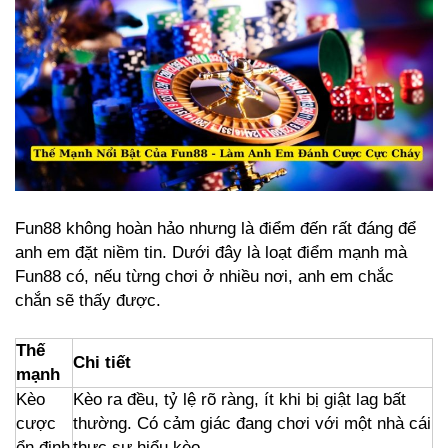
Fun88 không hoàn hảo nhưng là điểm đến rất đáng để
anh em đặt niềm tin. Dưới đây là loạt điểm mạnh mà
Fun88 có, nếu từng chơi ở nhiều nơi, anh em chắc
chắn sẽ thấy được.
Thế
Chi tiết
mạnh
Kèo
Kèo ra đều, tỷ lệ rõ ràng, ít khi bị giật lag bất
cược
thường. Có cảm giác đang chơi với một nhà cái
ổn định
thực sự hiểu kèo.