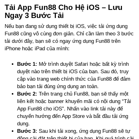
Tải App Fun88 Cho Hệ iOS – Lưu
Ngay 3 Bước Tải
Nếu bạn đang sử dụng thiết bị iOS, việc tải ứng dụng
Fun88 cũng vô cùng đơn giản. Chỉ cần làm theo 3 bước
tải dưới đây, bạn sẽ có ngay ứng dụng Fun88 trên
iPhone hoặc iPad của mình:
Bước 1:
Mở trình duyệt Safari hoặc bất kỳ trình
duyệt nào trên thiết bị iOS của bạn. Sau đó, truy
cập vào trang web chính thức của Fun88 để đảm
bảo bạn tải đúng ứng dụng an toàn.
Bước 2:
Trên trang chủ Fun88, bạn sẽ thấy một
liên kết hoặc banner khuyến mãi có nội dung “Tải
App Fun88 cho iOS”. Nhấn vào link tải này để
chuyển hướng đến App Store và bắt đầu tải ứng
dụng.
Bước 3:
Sau khi tải xong, ứng dụng Fun88 sẽ tự
động cài đặt trên thiết bị của bạn. Khi quá trình cài