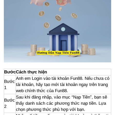
Bước
Cách thực hiện
Anh em Login vào tài khoản Fun88. Nếu chưa có
Bước
tài khoản, hãy tạo mới tài khoản ngay trên trang
1
web chính thức của Fun88.
Sau khi đăng nhập, vào mục “Nạp Tiền”, bạn sẽ
Bước
thấy danh sách các phương thức nạp tiền. Lựa
2
chọn phương thức phù hợp với bạn.