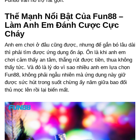
Fun88 vẫn hỗ trợ rất gọn.
Thế Mạnh Nổi Bật Của
Fun88 –
Làm Anh Em Đánh Cược Cực
Cháy
Anh em chơi ở đâu cũng được, nhưng để gắn bó lâu dài
thì phải tìm được ứng dụng ổn áp. Ổn là khi anh em
chơi cảm thấy an tâm, thắng rút được tiền, thua không
thấy tức. Và đó là lý do vì sao nhiều anh em lựa chọn
Fun88, không phải ngẫu nhiên mà ứng dụng này giữ
được sức hút trong suốt chừng ấy năm giữa bao đối
thủ mọc lên rồi lại biến mất.