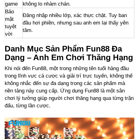
game
không lo nhàm chán.
Bảo
Đăng nhập nhiều lớp, xác thực chặt. Tuy ban
mật
đầu hơi phiền, nhưng sau anh em lại thấy yên
tuyệt
tâm.
vời
Danh Mục Sản Phẩm Fun88 Đa
Dạng – Anh Em Chơi Thăng Hạng
Khi nói đến Fun88, một trong những tên tuổi hàng đầu
trong lĩnh vực cá cược và giải trí trực tuyến, không thể
không nhắc đến sự đa dạng trong các sản phẩm mà
nền tảng này cung cấp. Ứng dụng Fun88 là một sân
chơi lý tưởng giúp người chơi thăng hạng qua từng trận
đấu, từng lần cược.