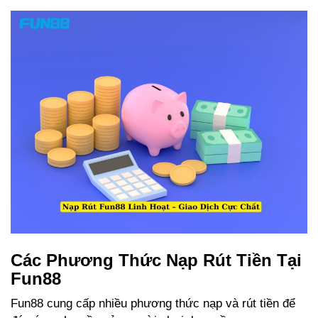
Các Phương Thức Nạp Rút Tiền Tại
Fun88
Fun88 cung cấp nhiều phương thức nạp và rút tiền để