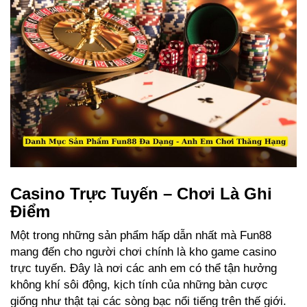
Casino Trực Tuyến – Chơi Là Ghi
Điểm
Một trong những sản phẩm hấp dẫn nhất mà Fun88
mang đến cho người chơi chính là kho game casino
trực tuyến. Đây là nơi các anh em có thể tận hưởng
không khí sôi động, kịch tính của những bàn cược
giống như thật tại các sòng bạc nổi tiếng trên thế giới.