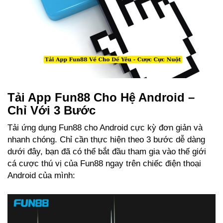
Tải App Fun88 Cho Hệ Android –
Chỉ Với 3 Bước
Tải ứng dụng Fun88 cho Android cực kỳ đơn giản và
nhanh chóng. Chỉ cần thực hiện theo 3 bước dễ dàng
dưới đây, bạn đã có thể bắt đầu tham gia vào thế giới
cá cược thú vị của Fun88 ngay trên chiếc điện thoại
Android của mình: