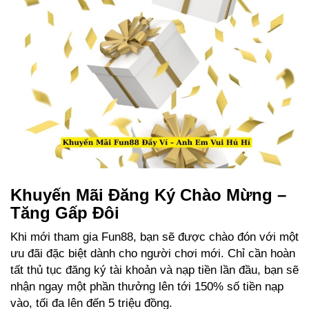
Khuyến Mãi Đăng Ký Chào Mừng –
Tăng Gấp Đôi
Khi mới tham gia Fun88, bạn sẽ được chào đón với một
ưu đãi đặc biệt dành cho người chơi mới. Chỉ cần hoàn
tất thủ tục đăng ký tài khoản và nạp tiền lần đầu, bạn sẽ
nhận ngay một phần thưởng lên tới 150% số tiền nạp
vào, tối đa lên đến 5 triệu đồng.