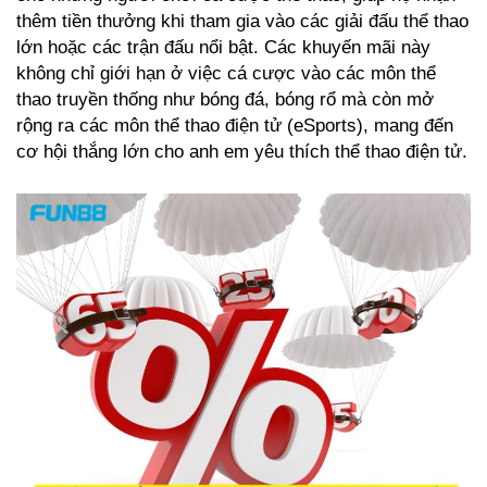
thêm tiền thưởng khi tham gia vào các giải đấu thể thao
lớn hoặc các trận đấu nổi bật. Các khuyến mãi này
không chỉ giới hạn ở việc cá cược vào các môn thể
thao truyền thống như bóng đá, bóng rổ mà còn mở
rộng ra các môn thể thao điện tử (eSports), mang đến
cơ hội thắng lớn cho anh em yêu thích thể thao điện tử.