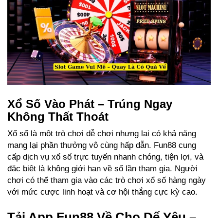
Xổ Số Vào Phát – Trúng Ngay
Không Thất Thoát
Xổ số là một trò chơi dễ chơi nhưng lại có khả năng
mang lại phần thưởng vô cùng hấp dẫn. Fun88 cung
cấp dịch vụ xổ số trực tuyến nhanh chóng, tiện lợi, và
đặc biệt là không giới hạn về số lần tham gia. Người
chơi có thể tham gia vào các trò chơi xổ số hàng ngày
với mức cược linh hoạt và cơ hội thắng cực kỳ cao.
Tải App Fun88 Về Cho Dế Yêu –