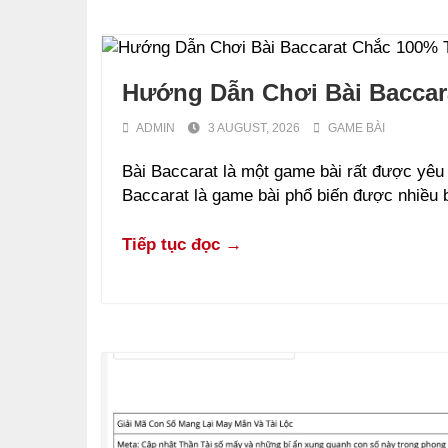
Hướng Dẫn Chơi Bài Baccar
ADMIN
3 AUGUST, 2026
GAME BÀI
Bài Baccarat là một game bài rất được yêu
Baccarat là game bài phổ biến được nhiều b
Tiếp tục đọc →