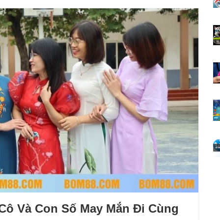
 Cô Và Con Số May Mắn Đi Cùng