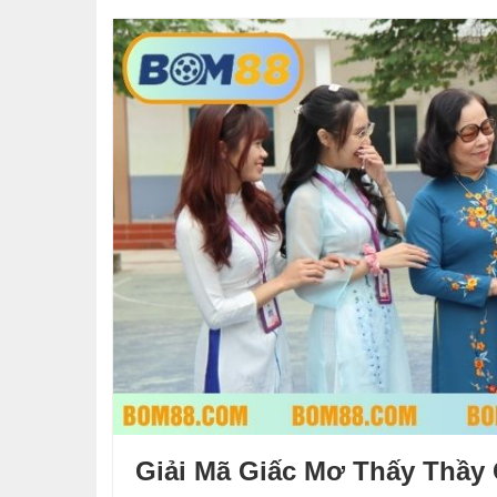
Giải Mã Giấc Mơ Thấy Thầy