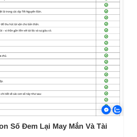
on Số Đem Lại May Mắn Và Tài