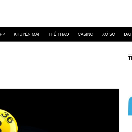
APP
KHUYẾN MÃI
THỂ THAO
CASINO
XỔ SỐ
ĐẠI
T