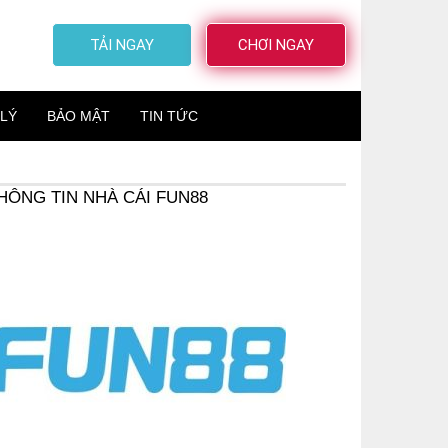
TẢI NGAY
CHƠI NGAY
 LÝ
BẢO MẬT
TIN TỨC
HÔNG TIN NHÀ CÁI FUN88