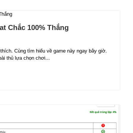
at Chắc 100% Thắng
 thích. Cùng tìm hiểu về game này ngay bây giờ.
ài thủ lựa chọn chơi...