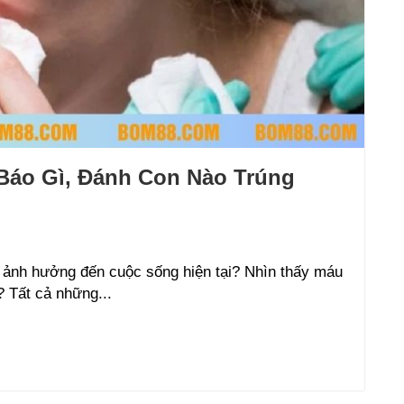
Báo Gì, Đánh Con Nào Trúng
 ảnh hưởng đến cuộc sống hiện tại? Nhìn thấy máu
 Tất cả những...